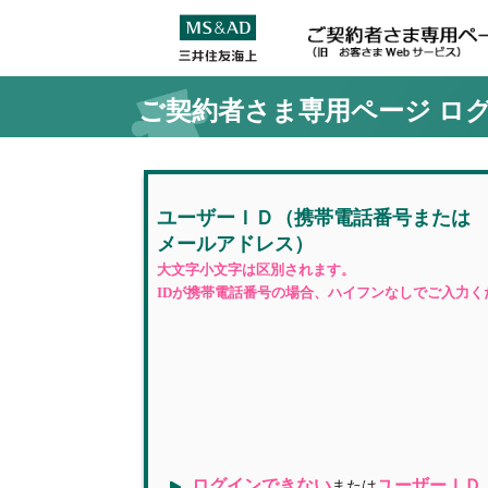
ご契約者さま専用ページ
ロ
ユーザーＩＤ
（携帯電話番号
または
メールアドレス）
大文字小文字は区別されます。
IDが携帯電話番号の場合、ハイフンなしでご入力く
ログインできない
ユーザーＩＤ
または