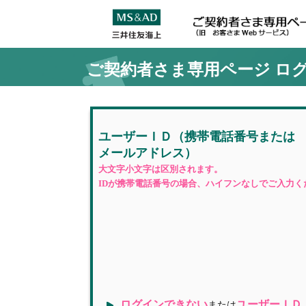
ご契約者さま専用ページ
ロ
ユーザーＩＤ
（携帯電話番号
または
メールアドレス）
大文字小文字は区別されます。
IDが携帯電話番号の場合、ハイフンなしでご入力く
ログインできない
ユーザーＩＤ
または